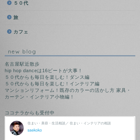
５０代
旅
カフェ
new blog
名古屋駅近散歩
hip hop danceは16ビートが大事！
５０代からも毎日を楽しむ！ダンス編
５０代からも毎日を楽しむ！インテリア編
マンションリフォーム！既存のカラーの活かし方 家具・
カーテン・インテリア小物編！
ココナラからも受付中