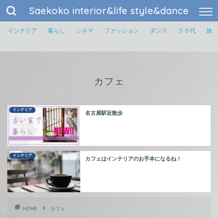
Saekoko interior&life style&dance
インテリア
暮らし
シネマ
ファッション
ダンス
５０代
旅
― CATEGORY ―
カフェ
インテリア
名古屋駅近散歩
インテリア
カフェはインテリアのお手本になるね！
HOME
カフェ