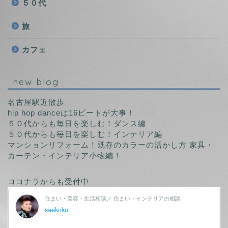
５０代
旅
カフェ
new blog
名古屋駅近散歩
hip hop danceは16ビートが大事！
５０代からも毎日を楽しむ！ダンス編
５０代からも毎日を楽しむ！インテリア編
マンションリフォーム！既存のカラーの活かし方 家具・
カーテン・インテリア小物編！
ココナラからも受付中