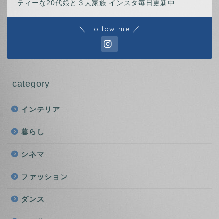
ティーな20代娘と３人家族 インスタ毎日更新中
＼ Follow me ／
category
インテリア
暮らし
シネマ
ファッション
ダンス