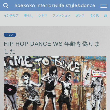
Saekoko interior&life style&dance
インテリア
暮らし
シネマ
ファッション
ダンス
５０代
旅
ダンス
HIP HOP DANCE WS 年齢を偽りま
した